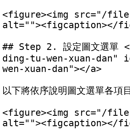
<figure><img src="/file
alt=""><figcaption></fi
## Step 2. 設定圖文選單 <a 
ding-tu-wen-xuan-dan" i
wen-xuan-dan"></a>

以下將依序說明圖文選單各項目
<figure><img src="/file
alt=""><figcaption></fi