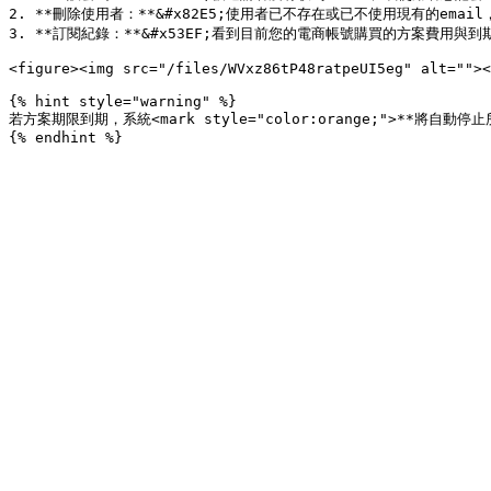
2. **刪除使用者：**&#x82E5;使用者已不存在或已不使用現有的ema
3. **訂閱紀錄：**&#x53EF;看到目前您的電商帳號購買的方案費用與到期
<figure><img src="/files/WVxz86tP48ratpeUI5eg" alt=""><
{% hint style="warning" %}

若方案期限到期，系統<mark style="color:orange;">**