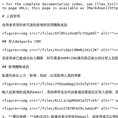
> For the complete documentation index, see [llms.txt](
to page URLs; this page is available as [Markdown](http
# 人員管理

使用者管理列表可讓您新增與管理團隊成員

<figure><img src="/files/GYlRhxi9sUDfLYSGp0dl" alt=""><
## 登入BeSparks CRM

<figure><img src="/files/XnvYidqiC9MmNj5djCZK" alt=""><
若使用者已被成功加入團隊，則可通過SHOPLINE擴充商店後台前往登入頁面
## 新增團隊成員

點選列表右上方「新增」按鈕，出現新增人員的彈窗

<figure><img src="/files/JYkGymQqgj3vInfyCYnt" alt=""><
輸入欲新增的成員的email，系統將寄送信件請被邀請重新設定登入密碼。
<figure><img src="/files/KLCL1LGpM0UH1af2Tskh" alt="" w
<figure><img src="/files/BivoIlN7NFAI9cJwm2uP" alt=""><
1. **重設密碼：**&#x82E5;被邀請者沒有收到email、或使用