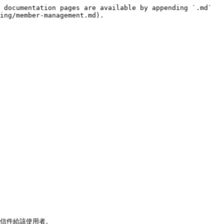
 documentation pages are available by appending `.md` 
ing/member-management.md).

信件給該使用者。
