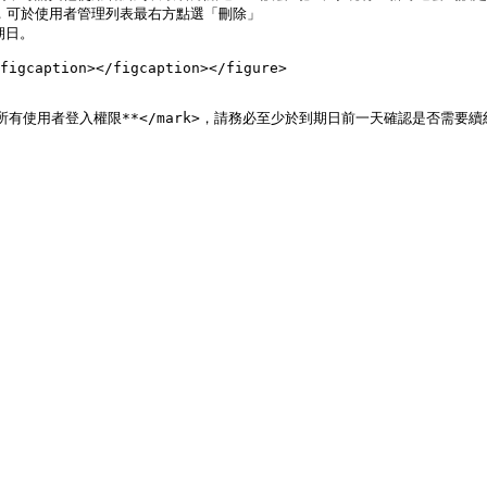
il，可於使用者管理列表最右方點選「刪除」

日。

figcaption></figcaption></figure>

將自動停止所有使用者登入權限**</mark>，請務必至少於到期日前一天確認是否