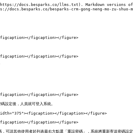
https://docs.besparks.co/llms.txt). Markdown versions of
s://docs.besparks.co/besparks-crm-gong-neng-mo-zu-shuo-m
figcaption></figcaption></figure>

figcaption></figcaption></figure>



figcaption></figcaption></figure>

密碼設定後，人員就可登入系統。

idth="375"><figcaption></figcaption></figure>

figcaption></figcaption></figure>

者忘記密碼，可請其他使用者於列表最右方點選「重設密碼」，系統將重新寄送密碼設定